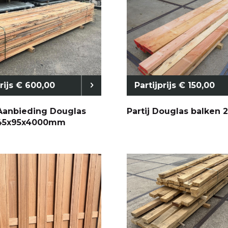
ie
Betonpoeren
CONSTRUCTIES
prijs € 600,00
Partijprijs € 150,00
Aanbieding Douglas
Partij Douglas balken 
 45x95x4000mm
ed