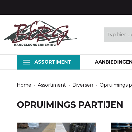
Grenen
DEUREN
Kozijnhout
ASSORTIMENT
AANBIEDINGE
Raamhout
Deuren
Home
-
Assortiment
-
Diversen
-
Opruimings p
Glaslatten
OPRUIMINGS PARTIJEN
DIVERS
Opruimings
Bevestigin