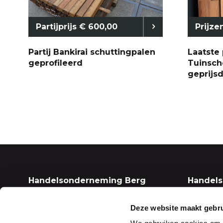
Partijprijs € 600,00
Prijze
Partij Bankirai schuttingpalen
Laatste 
geprofileerd
Tuinsch
geprijs
Handelsonderneming Berg
Handel
Vestiging Maasdijk (Kantoor)
Vestigin
(Opslag)
Deze website maakt gebru
De Vierde Hoeve 10