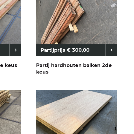
Partijprijs € 300,00
2e keus
Partij hardhouten balken 2de
keus