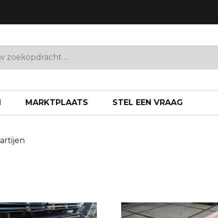
Grenen
Toebehoren
Eiken vloeren Sale
 EN KOZIJNEN
ISOLATIE
PIR
N
MARKTPLAATS
STEL EEN VRAAG
artijen
EN
VERANDA TOEBEHO
 partijen
Glazen schuifwanden
gsmaterialen
Stalramen