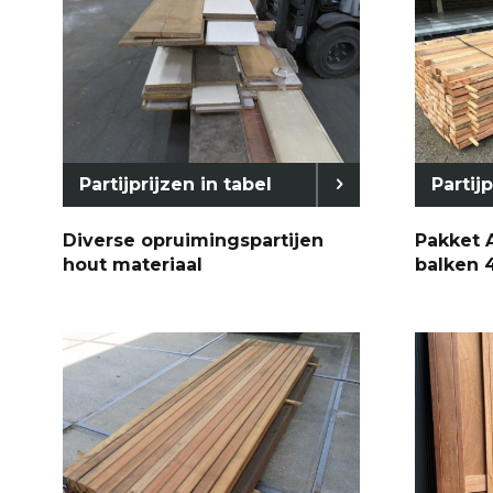
Beits en ol
Overige
STAAL
Partijprijzen in tabel
Partij
Nieuw
Gebruikt
Diverse opruimingspartijen
Pakket 
hout materiaal
balken
Refurbish