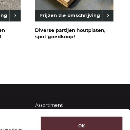
ing
Prijzen zie omschrijving
en
Diverse partijen houtplaten,
d
spot goedkoop!
Assortiment
Algemene voorwaarden
Sitemap
OK