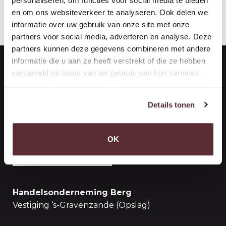
personaliseren, om functies voor social media te bieden
en om ons websiteverkeer te analyseren. Ook delen we
informatie over uw gebruik van onze site met onze
partners voor social media, adverteren en analyse. Deze
partners kunnen deze gegevens combineren met andere
informatie die u aan ze heeft verstrekt of die ze hebben
verzameld op basis van uw gebruik van hun services.
Handelsonderneming Berg
Vestiging Maasdijk (Kantoor)
Details tonen
De Vierde Hoeve 10
2676 CN Maasdijk
OK
NEEM CONTACT OP
Handelsonderneming Berg
Vestiging ‘s-Gravenzande (Opslag)