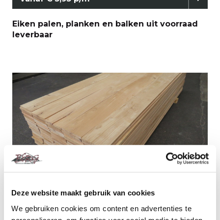
Eiken palen, planken en balken uit voorraad
leverbaar
Vanaf € 15,00 p/m¹
Deze website maakt gebruik van cookies
Eiken planken en balken gedroogd en
geschaafd
We gebruiken cookies om content en advertenties te