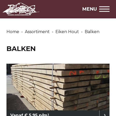
MENU
Home
-
Assortiment
-
Eiken Hout
-
Balken
BALKEN
Vanaf € 5,95 p/m¹