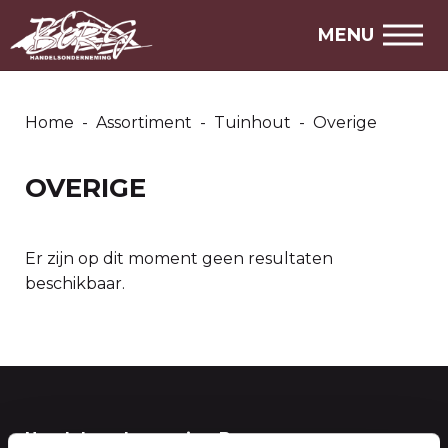
CONTACT
MENU
ZOEKEN
Home
-
Assortiment
-
Tuinhout
-
Overige
ASSORTIMENT
AANBIEDINGEN
OVERIGE
MARKTPLAATS
STEL EEN VRAAG
Er zijn op dit moment geen resultaten
beschikbaar.
SNEL NAAR
Over ons
Openingstijden
Handelsonderneming Berg