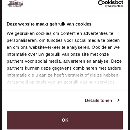
Vestiging Maasdijk (Kantoor)
De Vierde Hoeve 10
Deze website maakt gebruik van cookies
2676 CN Maasdijk
We gebruiken cookies om content en advertenties te
personaliseren, om functies voor social media te bieden
NEEM CONTACT OP
en om ons websiteverkeer te analyseren. Ook delen we
informatie over uw gebruik van onze site met onze
Handelsonderneming Berg
partners voor social media, adverteren en analyse. Deze
Vestiging ‘s-Gravenzande (Opslag)
partners kunnen deze gegevens combineren met andere
informatie die u aan ze heeft verstrekt of die ze hebben
verzameld op basis van uw gebruik van hun services.
Woutersweg 10
2691 PR 's-Gravenzande
(Terrein Brinkman)
Details tonen
ROUTEBESCHRIJVING
OK