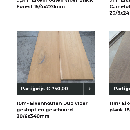
9,5m² Eikenhouten vloer Black
9m² Eik
Forest 15/4x220mm
Camelot
20/6x2
Partijprijs € 750,00
Partij
10m² Eikenhouten Duo vloer
11m² Ei
gestopt en geschuurd
plank 1
20/6x340mm