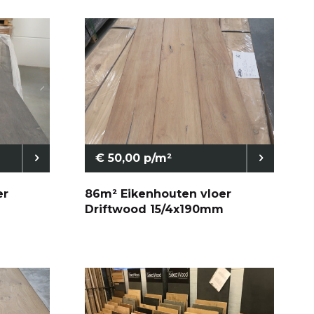
€ 50,00 p/m²
er
86m² Eikenhouten vloer
Driftwood 15/4x190mm