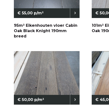
€ 55,00 p/m²
€ 50,0
95m² Eikenhouten vloer Cabin
101m² E
Oak Black Knight 190mm
Oak 19
breed
€ 50,00 p/m²
€ 45,0