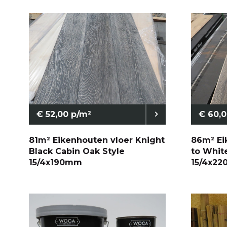
€ 52,00 p/m²
€ 60,0
81m² Eikenhouten vloer Knight
86m² Ei
Black Cabin Oak Style
to Whit
15/4x190mm
15/4x2