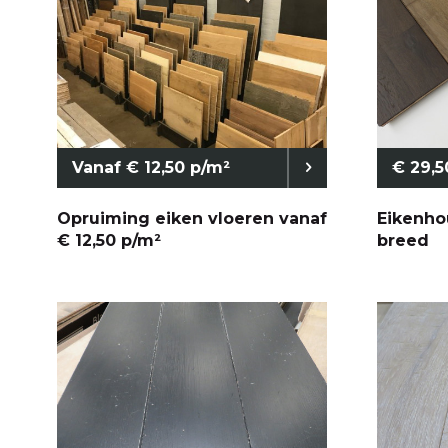
Vanaf € 12,50 p/m²
€ 29,5
Opruiming eiken vloeren vanaf
Eikenho
€ 12,50 p/m²
breed