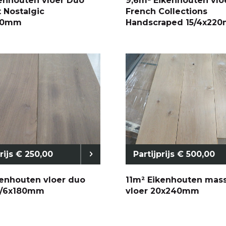
enhouten vloer Duo
9,6m² Eikenhouten vlo
 Nostalgic
French Collections
40mm
Handscraped 15/4x22
prijs € 250,00
Partijprijs € 500,00
kenhouten vloer duo
11m² Eikenhouten mas
8/6x180mm
vloer 20x240mm