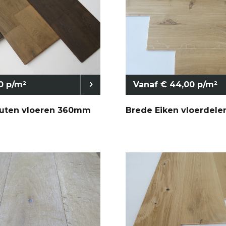
0 p/m²
Vanaf € 44,00 p/m²
uten vloeren 360mm
Brede Eiken vloerdele