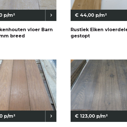
0 p/m²
€ 44,00 p/m²
ikenhouten vloer Barn
Rustiek Eiken vloerdel
0mm breed
gestopt
0 p/m²
€ 123,00 p/m²