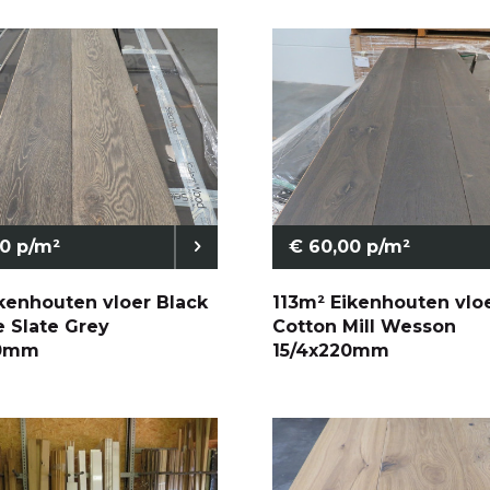
0 p/m²
€ 60,00 p/m²
kenhouten vloer Black
113m² Eikenhouten vlo
e Slate Grey
Cotton Mill Wesson
20mm
15/4x220mm