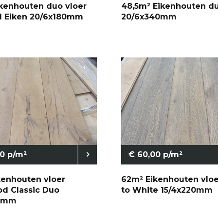
kenhouten duo vloer
48,5m² Eikenhouten du
 Eiken 20/6x180mm
20/6x340mm
0 p/m²
€ 60,00 p/m²
kenhouten vloer
62m² Eikenhouten vloe
od Classic Duo
to White 15/4x220mm
90mm