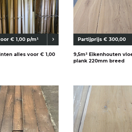
voor € 1,00 p/m¹
Partijprijs € 300,00
inten alles voor € 1,00
9,5m² Eikenhouten vlo
plank 220mm breed