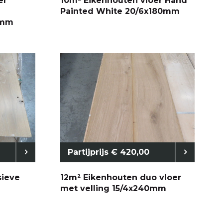
er
10m² Eikenhouten vloer Hand
Painted White 20/6x180mm
0mm
Partijprijs € 420,00
sieve
12m² Eikenhouten duo vloer
met velling 15/4x240mm