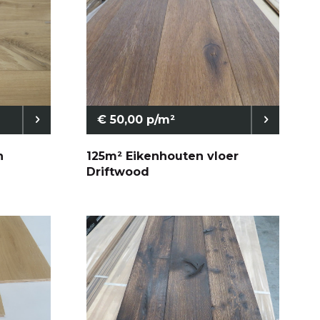
€ 50,00 p/m²
n
125m² Eikenhouten vloer
Driftwood