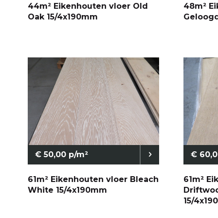
44m² Eikenhouten vloer Old
48m² Ei
Oak 15/4x190mm
Geloogd
€ 50,00 p/m²
€ 60,0
61m² Eikenhouten vloer Bleach
61m² Ei
White 15/4x190mm
Driftwo
15/4x1