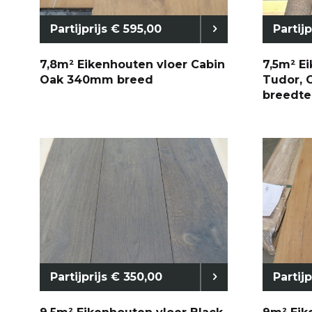
Partijprijs € 595,00
Partij
7,8m² Eikenhouten vloer Cabin
7,5m² E
Oak 340mm breed
Tudor, 
breedte
Partijprijs € 350,00
Partij