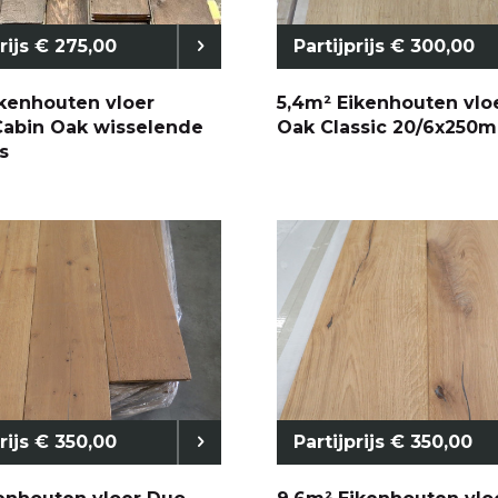
prijs € 275,00
Partijprijs € 300,00
ikenhouten vloer
5,4m² Eikenhouten vlo
Cabin Oak wisselende
Oak Classic 20/6x250
s
prijs € 350,00
Partijprijs € 350,00