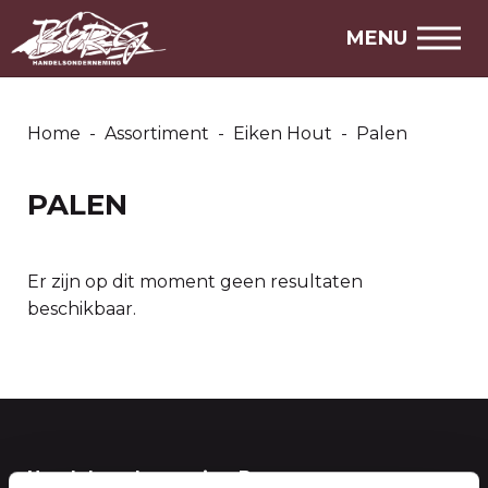
ASSORTIMENT
MENU
AANBIEDINGEN
MARKTPLAATS
Home
-
Assortiment
-
Eiken Hout
-
Palen
STEL EEN VRAAG
PALEN
SNEL NAAR
Over ons
Er zijn op dit moment geen resultaten
beschikbaar.
Openingstijden
Handelsonderneming Berg