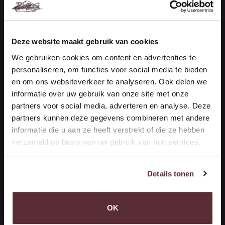
Vestiging Maasdijk (Kantoor)
De Vierde Hoeve 10
Deze website maakt gebruik van cookies
2676 CN Maasdijk
We gebruiken cookies om content en advertenties te
personaliseren, om functies voor social media te bieden
NEEM CONTACT OP
en om ons websiteverkeer te analyseren. Ook delen we
informatie over uw gebruik van onze site met onze
Handelsonderneming Berg
partners voor social media, adverteren en analyse. Deze
Vestiging ‘s-Gravenzande (Opslag)
partners kunnen deze gegevens combineren met andere
informatie die u aan ze heeft verstrekt of die ze hebben
verzameld op basis van uw gebruik van hun services.
Woutersweg 10
2691 PR 's-Gravenzande
(Terrein Brinkman)
Details tonen
ROUTEBESCHRIJVING
OK