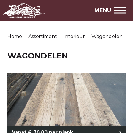
Over ons
MENU
Openingstijden
Home
-
Assortiment
-
Interieur
-
Wagondelen
WAGONDELEN
Vanaf € 70,00 per plank