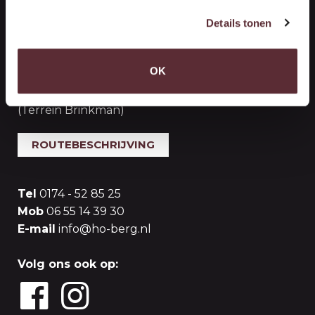
Handelsonderneming Berg
Details tonen
Vestiging ‘s-Gravenzande (Opslag)
OK
Woutersweg 10
2691 PR 's-Gravenzande
(Terrein Brinkman)
ROUTEBESCHRIJVING
Tel
0174 - 52 85 25
Mob
06 55 14 39 30
E-mail
info@ho-berg.nl
Volg ons ook op: