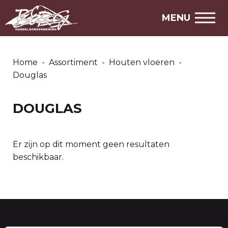
ZOEKEN
MENU
ASSORTIMENT
AANBIEDINGEN
Home
-
Assortiment
-
Houten vloeren
-
MARKTPLAATS
Douglas
STEL EEN VRAAG
DOUGLAS
SNEL NAAR
Er zijn op dit moment geen resultaten
Over ons
beschikbaar.
Openingstijden