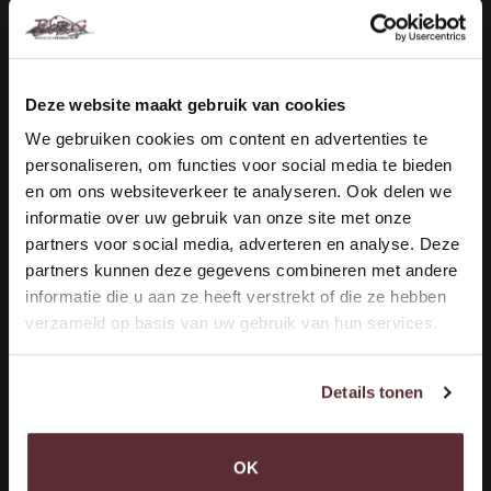
Handelsonderneming Berg
Vestiging Maasdijk (Kantoor)
De Vierde Hoeve 10
Deze website maakt gebruik van cookies
2676 CN Maasdijk
We gebruiken cookies om content en advertenties te
personaliseren, om functies voor social media te bieden
NEEM CONTACT OP
en om ons websiteverkeer te analyseren. Ook delen we
informatie over uw gebruik van onze site met onze
partners voor social media, adverteren en analyse. Deze
Handelsonderneming Berg
partners kunnen deze gegevens combineren met andere
Vestiging ‘s-Gravenzande (Opslag)
informatie die u aan ze heeft verstrekt of die ze hebben
verzameld op basis van uw gebruik van hun services.
Woutersweg 10
2691 PR 's-Gravenzande
Details tonen
(Terrein Brinkman)
ROUTEBESCHRIJVING
OK